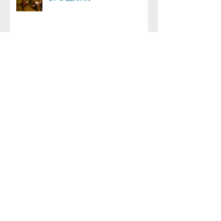
JOURNEES DU PATRIMOINE
2018
Visite "Village de Beauce"
Archives
mai 2019
(2)
2 posts
avril 2019
(1)
1 post