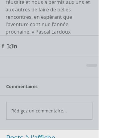
réussite et nous a permis aux uns et 
aux autres de faire de belles 
rencontres, en espèrant que 
l'aventure continue l'année 
prochaine. » Pascal Lardoux
Commentaires
Rédigez un commentaire...
Posts à l'affiche