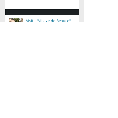
Visite "Village de Beauce"
Archives
mai 2019
(2)
2 posts
avril 2019
(1)
1 post
mars 2019
(4)
4 posts
février 2019
(1)
1 post
octobre 2018
(1)
1 post
juillet 2018
(1)
1 post
mai 2018
(2)
2 posts
octobre 2017
(1)
1 post
septembre 2017
(2)
2 posts
août 2017
(1)
1 post