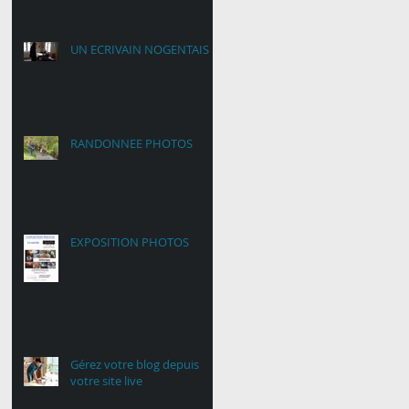
UN ECRIVAIN NOGENTAIS
RANDONNEE PHOTOS
EXPOSITION PHOTOS
Gérez votre blog depuis
votre site live