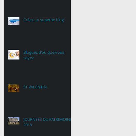
Créez un superbe blog
Bloguez d'où que vous
soyez
ST VALENTIN
JOURNEES DU PATRIMOINE
2018