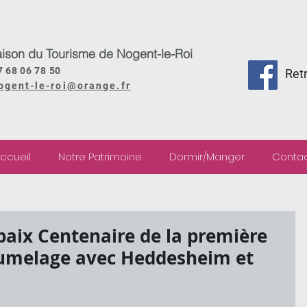
ison du Tourisme de Nogent-le-Roi
7 68 06 78 50
Ret
ogent-le-roi@orange.fr
ccueil
Notre Patrimoine
Dormir/Manger
Conta
paix Centenaire de la première
Jumelage avec Heddesheim et