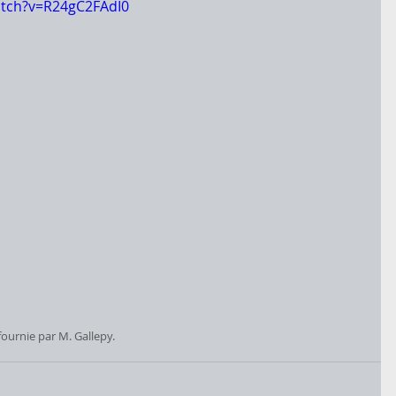
atch?v=R24gC2FAdI0
ournie par M. Gallepy.